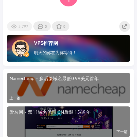
0
5,797
0
0
VPS推荐网
明天的你在为你等待！
Namecheap - 多后缀域名最低0.99美元首年
上一篇
爱名网 - 双11域名优惠 CN后缀 15/首年
下一篇