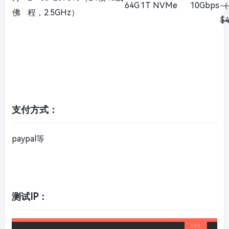
64G
1T NVMe
10Gbps
（
佛
程，2.5GHz）
$
支付方式：
paypal等
测试IP：