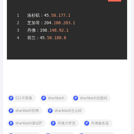
洛杉矶：45
.58
.177
.1
芝加哥：204
.188
.203
.1
丹佛：198
.148
.92
.1
荷兰：45
.58
.188
.8
G口不限量
sharktech
sharktech优惠码
sharktech官网
sharktech怎么样
sharktech测试IP
丹佛大带宽
丹佛服务器