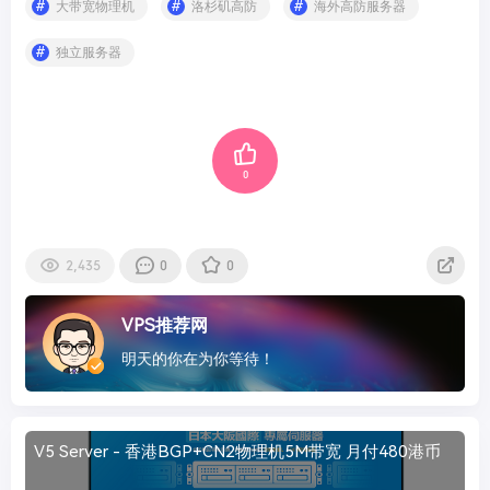
大带宽物理机
洛杉矶高防
海外高防服务器
独立服务器
0
2,435
0
0
VPS推荐网
明天的你在为你等待！
V5 Server - 香港BGP+CN2物理机5M带宽 月付480港币