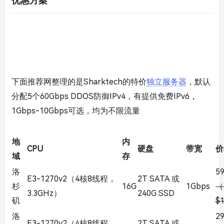
优惠方案
下面推荐网整理的是Sharktech的特价
独立服务器
，默认
分配5个60Gbps DDOS防御IPv4，有提供免费IPv6，
1Gbps-10Gbps可选，均为不限流量
地
内
CPU
硬盘
带宽
价
域
存
洛
5
E3-1270v2（4核8线程，
2T SATA 或
杉
16G
1Gbps
（
3.3GHz）
240G SSD
矶
$
洛
2
E3-1270v2（4核8线程，
2T SATA 或