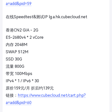
a=add&pid=59
在线Speedtest&测试IP lg.a.hk.cubecloud.net
香港CN2 GIA - 2G
E5-2680v4 * 2 vCore
内存 2048M
SWAP 512M
SSD 30G
流量 800G
带宽 100Mbps
IPv4 * 1 / IPv6 * 30
原价159元/月 折后约139元
链接：
https://www.cubecloud.net/cart.php?
a=add&pid=60