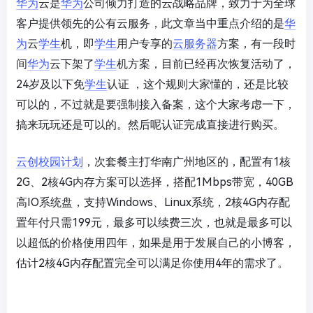
华为
云是
华为
公司倾力打造的云战略品牌，致力于为全球
客户提供领先的公有云服务，此文章当中重点介绍的是
华
为
云
学生
机，即
学生
用户专享的
云服务器
方案，有一段时
间
华为
云下架了
学生
机方案，目前已经再次恢复活动了，
24岁及以下免
学生
认证 ，这个规则大家懂的，还是比较
可以的，不过就是要强制接入备案，这个大家考虑一下，
搞来玩玩还是可以的。然后呢认证完成直接进行购买。
云创校园计划
，次套餐主打华南广州地区的，配置有1核
2G、2核4G内存方案可以选择，搭配1Mbps带宽，40GB
高IO系统盘，支持Windows、Linux系统，2核4G内存配
置年付只需199元，最多可以续费三次，也就是最多可以
以超低的价格使用四年，如果是用于发展自己的小博客，
估计2核4G内存配置完全可以满足你使用4年的需求了。