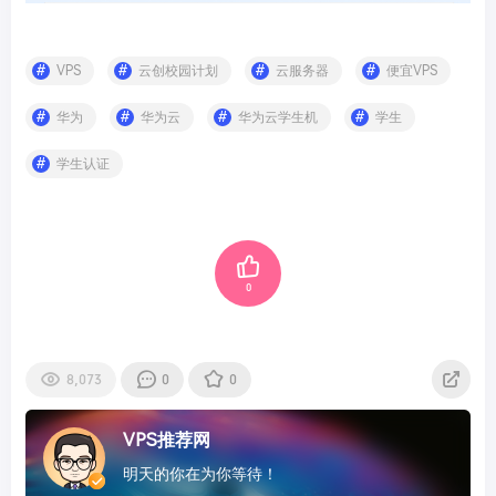
VPS
云创校园计划
云服务器
便宜VPS
华为
华为云
华为云学生机
学生
学生认证
0
8,073
0
0
VPS推荐网
明天的你在为你等待！