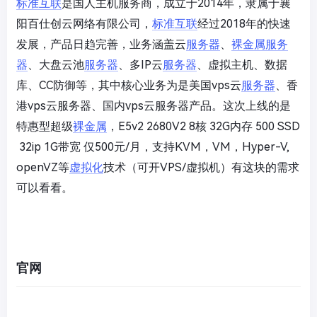
标准互联
是国人主机服务商，成立于2014年，隶属于襄
阳百仕创云网络有限公司，
标准互联
经过2018年的快速
发展，产品日趋完善，业务涵盖云
服务器
、
裸金属
服务
器
、大盘云池
服务器
、多IP云
服务器
、虚拟主机、数据
库、CC防御等，其中核心业务为是美国vps云
服务器
、香
港vps云服务器、国内vps云服务器产品。这次上线的是
特惠型超级
裸金属
，E5v2 2680V2 8核 32G内存 500 SSD
32ip 1G带宽 仅500元/月，支持KVM，VM，Hyper-V,
openVZ等
虚拟化
技术（可开VPS/虚拟机）有这块的需求
可以看看。
官网