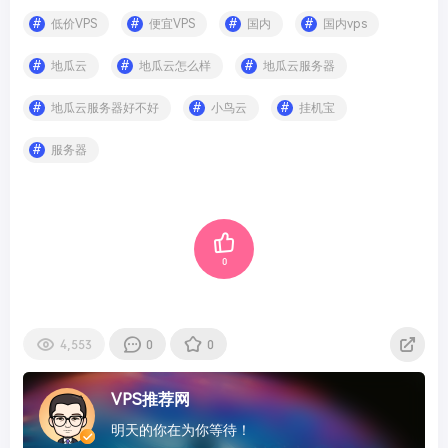
低价VPS
便宜VPS
国内
国内vps
地瓜云
地瓜云怎么样
地瓜云服务器
地瓜云服务器好不好
小鸟云
挂机宝
服务器
0
4,553
0
0
VPS推荐网
明天的你在为你等待！