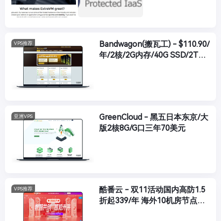
Bandwagon(搬瓦工) - $110.90/
VPS推荐
年/2核/2G内存/40G SSD/2T流
量/1Gbps/香港CMI/日本软银/
洛杉矶CN2 GIA
GreenCloud - 黑五日本东京/大
亚洲VPS
版2核8G/G口三年70美元
酷番云 - 双11活动国内高防1.5
VPS推荐
折起339/年 海外10机房节点
138/年起