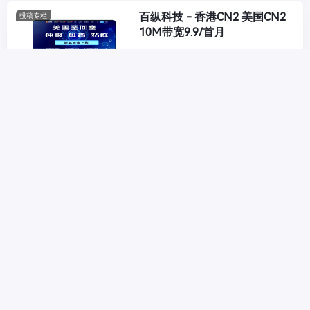
百纵科技 - 香港CN2 美国CN2
投稿专栏
10M带宽9.9/首月
WHloud Date - 韩国BGP云主
便宜VPS
机 回程电信cn2 30M $9.2/月
新网 - 7月盛夏钜惠服务器1核
低价域名
2G 9.9月 企业邮箱免费拿