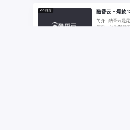
VPS推荐
酷番云 - 爆款
简介 酷番云是昆
历史。这次我就不
VPS推荐
简介 vps推荐
立于2016年，有
免费空间
酷番云 - 免费p
简介 vps推荐
年的经验，目前主