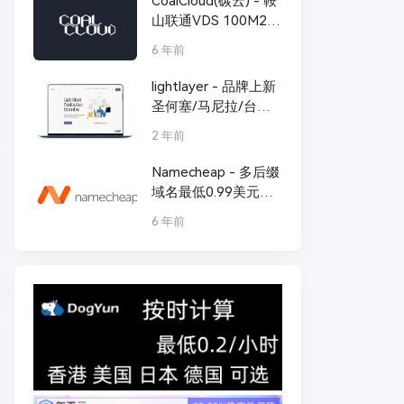
CoalCloud(碳云) - 鞍
山联通VDS 100M2T
流量 最低65/月
6 年前
lightlayer - 品牌上新
圣何塞/马尼拉/台湾
VPS1核1G10Mbps
2 年前
3＄/月抢购
Namecheap - 多后缀
域名最低0.99美元首
年
6 年前