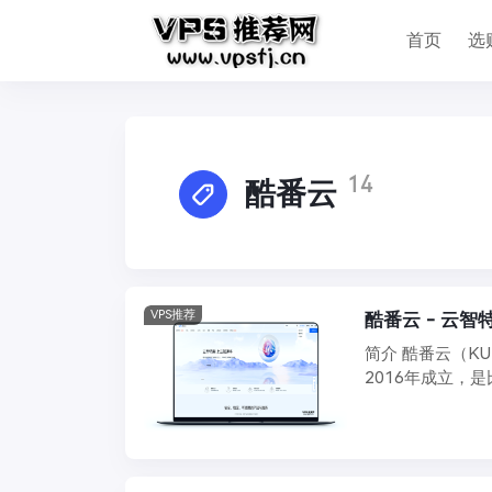
首页
选
14
酷番云
VPS推荐
简介 酷番云（K