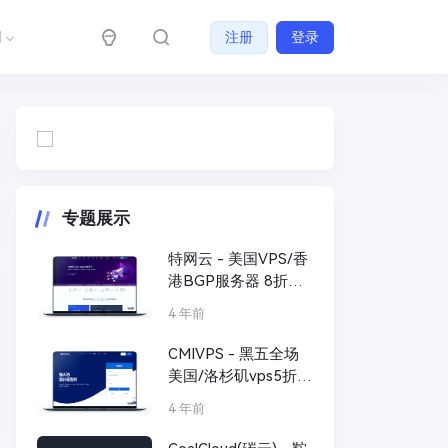
们
注册
登录
专题展示
特网云 - 美国VPS/香
港BGP服务器 8折新
购
4 年前
CMIVPS - 黑五全场
美国/洛杉矶vps5折
充值赠送额外赠送
4 年前
30%