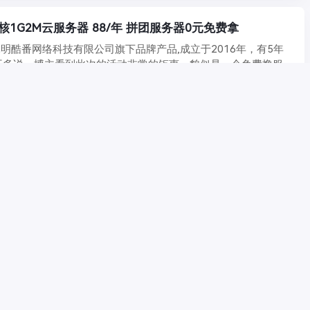
1核1G2M云服务器 88/年 拼团服务器0元免费拿
明酷番网络科技有限公司旗下品牌产品,成立于2016年，有5年
多说。博主看到此次的活动非常的钜惠，貌似是一个免费撸服 ...
5,038
酷番云 - 新人活动华中BGP 2核2G5M 180G云盘 499年
网最新消息 酷番云是昆明酷番网络科技有限公司旗下品牌产品,成
5年历史。专注为用户提供低价高性能云计 ...
3,698
hp asp html 全能美国虚拟主机 1G 大空间 免备案
网最新消息 酷番云是昆明酷番网络科技有限公司旗下品牌产品,有5
要从事国内云服务器、香港云服务器、美国云服务器、高防 ...