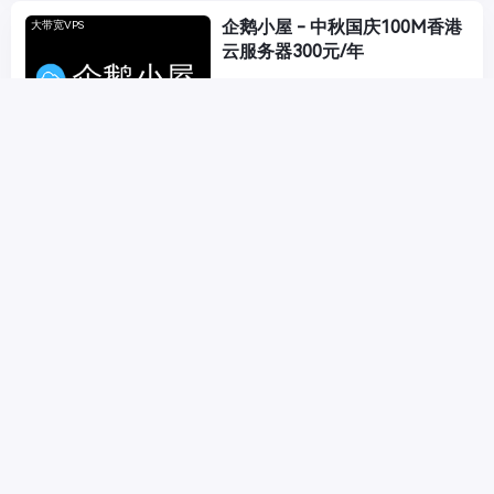
企鹅小屋 - 中秋国庆100M香港
大带宽VPS
云服务器300元/年
SonderCloud(恒创科技) - 2020
VPS推荐
开年促销活动 香港CN2 VPS 独
立服务器 2折起
DogYun(狗云) - 香港CN2 服务
VPS推荐
器 1核1G 40硬盘 169/半年 小时
计费